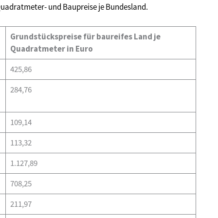
n Quadratmeter- und Baupreise je Bundesland.
Grundstückspreise für baureifes Land je
Quadratmeter in Euro
425,86
284,76
109,14
113,32
1.127,89
708,25
211,97