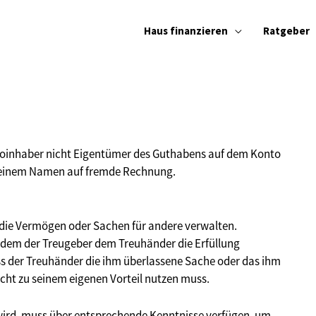
Haus finanzieren
Ratgeber
ntoinhaber nicht Eigentümer des Guthabens auf dem Konto
n seinem Namen auf fremde Rechnung.
 die Vermögen oder Sachen für andere verwalten.
in dem der Treugeber dem Treuhänder die Erfüllung
ss der Treuhänder die ihm überlassene Sache oder das ihm
cht zu seinem eigenen Vorteil nutzen muss.
wird, muss über entsprechende Kenntnisse verfügen, um