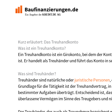
Zum
Inhalt
springen
Kurz erläutert: Das Treuhandkonto
Was ist ein Treuhandkonto?
Ein Treuhandkonto ist ein Girokonto, bei dem der Ko
ist. Er handelt als Treuhänder und führt das Konto i
Was sind Treuhänder?
Treuhänder sind natürliche oder
juristische Personen
,
Grundlage für die Tätigkeit ist der Treuhandvertrag, 
bestimmter Aufgaben überträgt. Entscheidend ist, da
überlassene Vermögen im Sinne des Treugebers und ni
Der Treuhänder, der auch als Treunehmer bezeichnet 