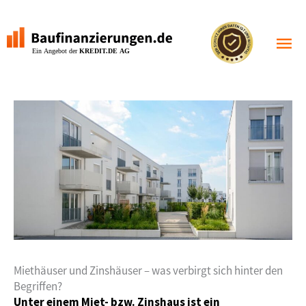
Zum
Inhalt
Haupt
springen
Miethäuser und Zinshäuser – was verbirgt sich hinter den
Begriffen?
Unter einem Miet- bzw. Zinshaus ist ein