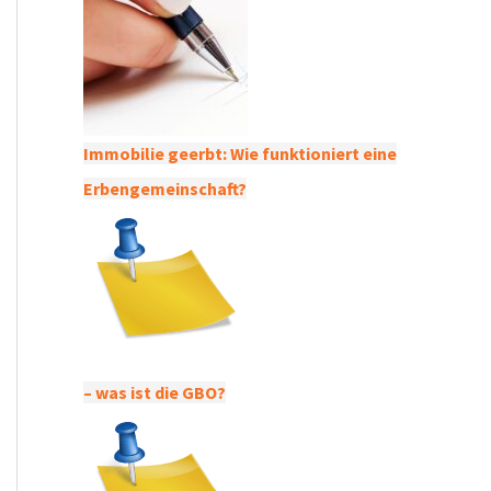
Immobilie geerbt: Wie funktioniert eine
Erbengemeinschaft?
– was ist die GBO?